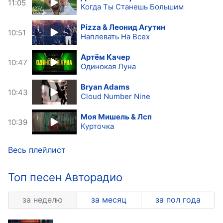
11:05
Когда Ты Станешь Большим
Pizza & Леонид Агутин
10:51
Наплевать На Всех
Артём Качер
10:47
Одинокая Луна
Bryan Adams
10:43
Cloud Number Nine
Моя Мишель & Лсп
10:39
Курточка
Весь плейлист
Топ песен Авторадио
за неделю
за месяц
за пол года