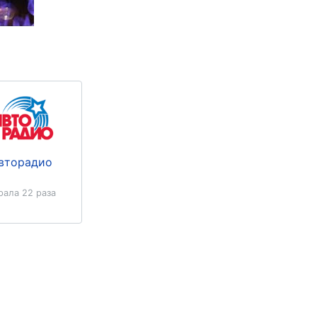
вторадио
рала 22 раза