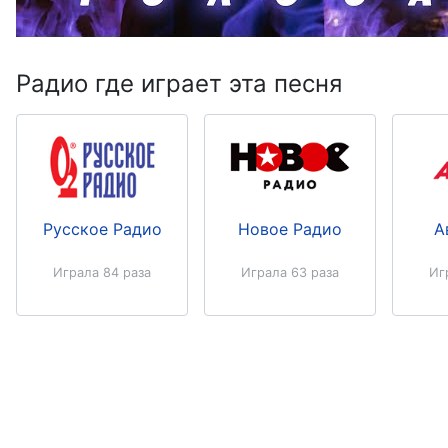
Радио где играет эта песня
Русское Радио
Новое Радио
А
Играла 84 раза
Играла 63 раза
Иг