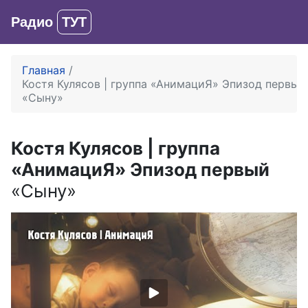
Радио
ТУТ
Вход
Главная
Костя Кулясов | группа «АнимациЯ» Эпизод первы
«Сыну»
Костя Кулясов | группа
«АнимациЯ» Эпизод первый
«Сыну»