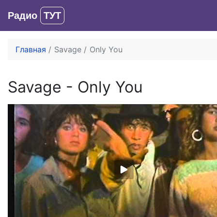
Радио
ТУТ
Главная
Savage
Only You
Savage
-
Only You