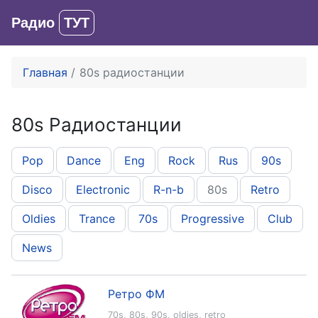
Радио
ТУТ
Вход
Главная
80s радиостанции
80s Радиостанции
Pop
Dance
Eng
Rock
Rus
90s
Disco
Electronic
R-n-b
80s
Retro
Oldies
Trance
70s
Progressive
Club
News
Ретро ФМ
70s
,
80s
,
90s
,
oldies
,
retro