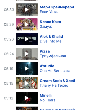
Мари Краймбрери
05:33
Если Устал
Клава Кока
05:29
Замуж
Alok & Khalid
05:26
Dive Into Me
Pizza
05:24
Триумфальная
A'studio
05:19
Она Не Виновата
Cream Soda & Хлеб
05:15
Плачу На Техно
Minelli
05:12
No Tears