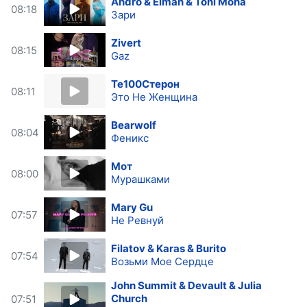
Andro & Elman & Toni Mona
08:18
Зари
Zivert
08:15
Gaz
Те100Стерон
08:11
Это Не Женщина
Bearwolf
08:04
Феникс
Мот
08:00
Мурашками
Mary Gu
07:57
Не Ревнуй
Filatov & Karas & Burito
07:54
Возьми Мое Сердце
John Summit & Devault & Julia
Church
07:51