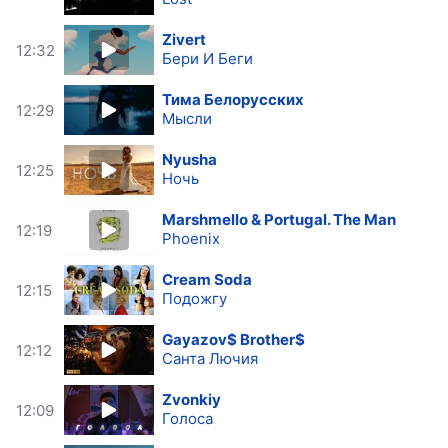
Zivert
12:32
Бери И Беги
Тима Белорусских
12:29
Мысли
Nyusha
12:25
Ночь
Marshmello & Portugal. The Man
12:19
Phoenix
Cream Soda
12:15
Подожгу
Gayazov$ Brother$
12:12
Санта Лючия
Zvonkiy
12:09
Голоса