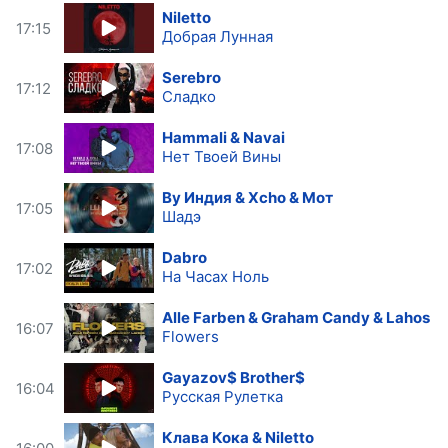
Niletto
17:15
Добрая Лунная
Serebro
17:12
Сладко
Hammali & Navai
17:08
Нет Твоей Вины
By Индия & Xcho & Мот
17:05
Шадэ
Dabro
17:02
На Часах Ноль
Alle Farben & Graham Candy & Lahos
16:07
Flowers
Gayazov$ Brother$
16:04
Русская Рулетка
Клава Кока & Niletto