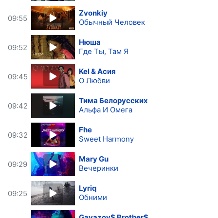
Zvonkiy
09:55
Обычный Человек
Нюша
09:52
Где Ты, Там Я
Kel & Асия
09:45
О Любви
Тима Белорусских
09:42
Альфа И Омега
Fhe
09:32
Sweet Harmony
Mary Gu
09:29
Вечеринки
Lyriq
09:25
Обними
Gayazov$ Brother$