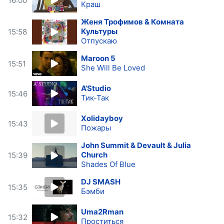
16:00
Краш
Женя Трофимов & Комната
Культуры
15:58
Отпускаю
Maroon 5
15:51
She Will Be Loved
A’Studio
15:46
Тик-Так
Xolidayboy
15:43
Пожары
John Summit & Devault & Julia
Church
15:39
Shades Of Blue
DJ SMASH
15:35
Бэмби
Uma2Rman
15:32
Проститься