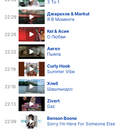
3 To 1
Джарахов & Markul
22:29
Я В Моменте
Kel & Асия
22:26
О Любви
Аигел
22:22
Пыяла
Curly Hook
22:19
Summer Vibe
Хлеб
22:16
Шашлындос
Zivert
22:13
Gaz
Benson Boone
22:09
Sorry I'm Here For Someone Else