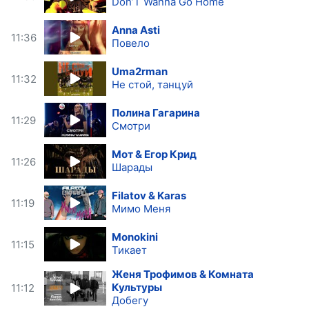
Don’T Wanna Go Home
Anna Asti
11:36
Повело
Uma2rman
11:32
Не стой, танцуй
Полина Гагарина
11:29
Смотри
Мот & Егор Крид
11:26
Шарады
Filatov & Karas
11:19
Мимо Меня
Monokini
11:15
Тикает
Женя Трофимов & Комната
Культуры
11:12
Добегу