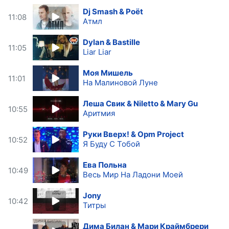
Dj Smash & Poёt
11:08
Атмл
Dylan & Bastille
11:05
Liar Liar
Моя Мишель
11:01
На Малиновой Луне
Леша Свик & Niletto & Mary Gu
10:55
Аритмия
Руки Вверх! & Opm Project
10:52
Я Буду С Тобой
Ева Польна
10:49
Весь Мир На Ладони Моей
Jony
10:42
Титры
Дима Билан & Мари Краймбрери