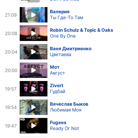
Валерия
21:09
Ты Где-То Там
Robin Schulz & Topic & Oaks
20:08
One By One
Ваня Дмитриенко
20:04
Цветаева
Мот
20:00
Август
Zivert
19:57
Гудбай
Вячеслав Быков
19:54
Любимая Моя
Fugees
19:47
Ready Or Not