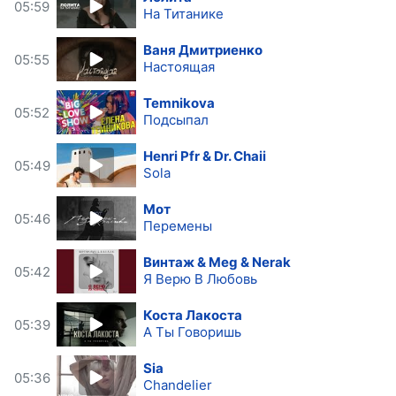
05:59
На Титанике
Ваня Дмитриенко
05:55
Настоящая
Temnikova
05:52
Подсыпал
Henri Pfr & Dr. Chaii
05:49
Sola
Мот
05:46
Перемены
Винтаж & Meg & Nerak
05:42
Я Верю В Любовь
Коста Лакоста
05:39
А Ты Говоришь
Sia
05:36
Chandelier