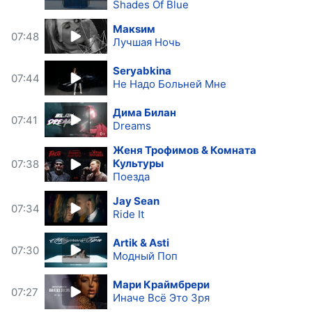
Shades Of Blue
Макsим
07:48
Лучшая Ночь
Seryabkina
07:44
Не Надо Больней Мне
Дима Билан
07:41
Dreams
Женя Трофимов & Комната
Культуры
07:38
Поезда
Jay Sean
07:34
Ride It
Artik & Asti
07:30
Модный Поп
Мари Краймбрери
07:27
Иначе Всё Это Зря