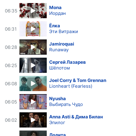
Mona
06:35
Иордан
Ёлка
06:31
Эти Витражи
Jamiroquai
06:28
Runaway
Сергей Лазарев
06:25
Шёпотом
Joel Corry & Tom Grennan
06:08
Lionheart (Fearless)
Nyusha
06:05
Выбирать Чудо
Anna Asti & Дима Билан
06:02
Эпилог
Лолита