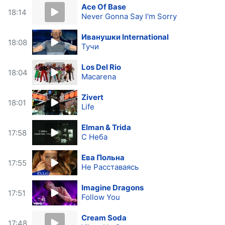
Ace Of Base
18:14
Never Gonna Say I'm Sorry
Иванушки International
18:08
Тучи
Los Del Rio
18:04
Macarena
Zivert
18:01
Life
Elman & Trida
17:58
С Неба
Ева Польна
17:55
Не Расставаясь
Imagine Dragons
17:51
Follow You
Cream Soda
17:48