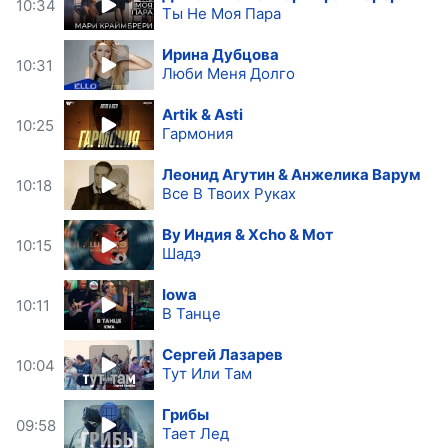
10:34
Ты Не Моя Пара
Ирина Дубцова
10:31
Люби Меня Долго
Artik & Asti
10:25
Гармония
Леонид Агутин & Анжелика Варум
10:18
Все В Твоих Руках
By Индия & Xcho & Мот
10:15
Шадэ
Iowa
10:11
В Танце
Сергей Лазарев
10:04
Тут Или Там
Грибы
09:58
Тает Лед