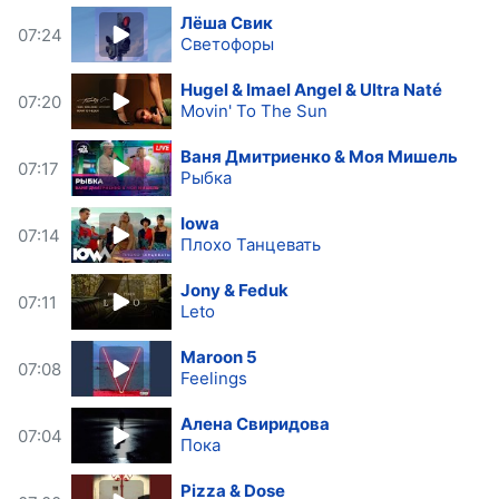
Лёша Свик
07:24
Светофоры
Hugel & Imael Angel & Ultra Naté
07:20
Movin' To The Sun
Ваня Дмитриенко & Моя Мишель
07:17
Рыбка
Iowa
07:14
Плохо Танцевать
Jony & Feduk
07:11
Leto
Maroon 5
07:08
Feelings
Алена Свиридова
07:04
Пока
Pizza & Dose