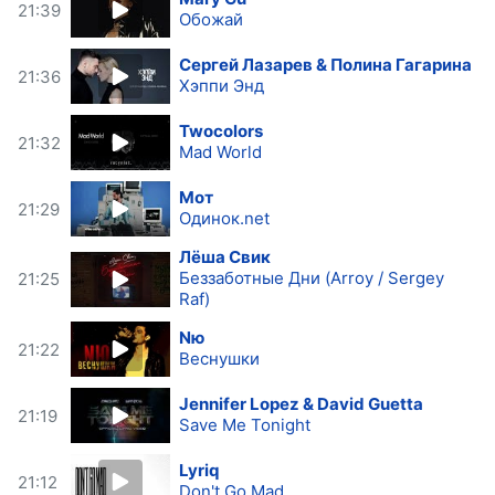
21:39
Обожай
Сергей Лазарев & Полина Гагарина
21:36
Хэппи Энд
Twocolors
21:32
Mad World
Мот
21:29
Одинок.net
Лёша Свик
Беззаботные Дни (Arroy / Sergey
21:25
Raf)
Nю
21:22
Веснушки
Jennifer Lopez & David Guetta
21:19
Save Me Tonight
Lyriq
21:12
Don't Go Mad