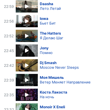
Daasha
22:59
Лето Летай
Iowa
22:56
Бьет Бит
The Hatters
22:52
Я Делаю Шаг
Jony
22:45
Помню
Dj Smash
22:42
Moscow Never Sleeps
Моя Мишель
22:39
Ветер Меняет Направление
Коста Лакоста
22:35
На ночь
Monoir X Eneli
22:32