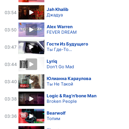
Jah Khalib
03:54
Джадуа
Alex Warren
03:50
FEVER DREAM
Гости Из Будущего
03:47
Ты Где-То...
Lyriq
03:44
Don't Go Mad
Юлианна Караулова
03:40
Ты Не Такой
Logic & Rag'n'bone Man
03:38
Broken People
Bearwolf
03:36
Топим