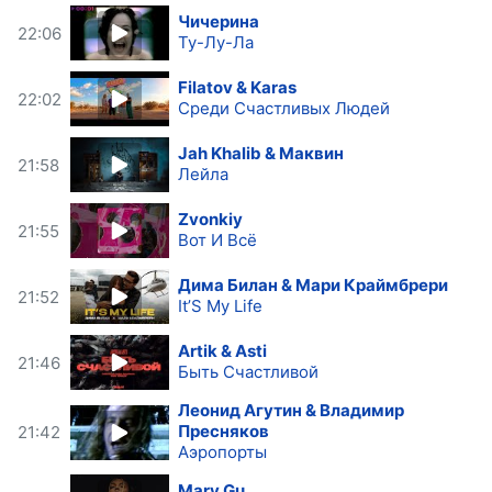
Чичерина
22:06
Ту-Лу-Ла
Filatov & Karas
22:02
Среди Счастливых Людей
Jah Khalib & Маквин
21:58
Лейла
Zvonkiy
21:55
Вот И Всё
Дима Билан & Мари Краймбрери
21:52
It’S My Life
Artik & Asti
21:46
Быть Счастливой
Леонид Агутин & Владимир
Пресняков
21:42
Аэропорты
Mary Gu