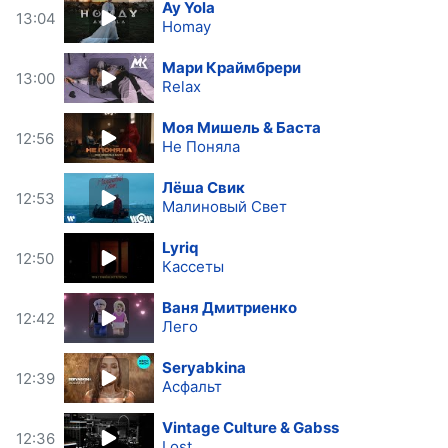
Ay Yola
13:04
Homay
Мари Краймбрери
13:00
Relax
Моя Мишель & Баста
12:56
Не Поняла
Лёша Свик
12:53
Малиновый Свет
Lyriq
12:50
Кассеты
Ваня Дмитриенко
12:42
Лего
Seryabkina
12:39
Асфальт
Vintage Culture & Gabss
12:36
Lost