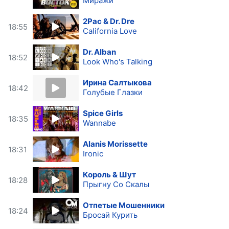
Миражи
2Pac & Dr. Dre
18:55
California Love
Dr. Alban
18:52
Look Who's Talking
Ирина Салтыкова
18:42
Голубые Глазки
Spice Girls
18:35
Wannabe
Alanis Morissette
18:31
Ironic
Король & Шут
18:28
Прыгну Со Скалы
Отпетые Мошенники
18:24
Бросай Курить