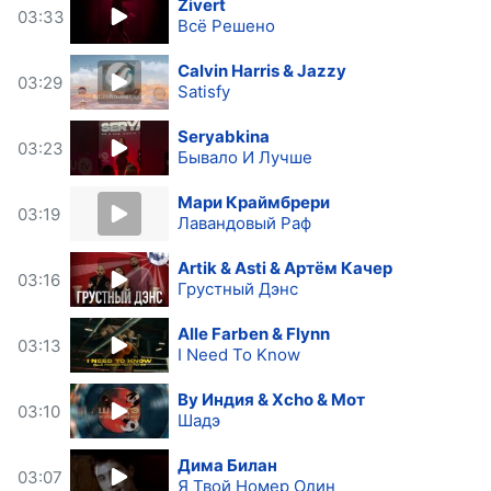
Zivert
03:33
Всё Решено
Calvin Harris & Jazzy
03:29
Satisfy
Seryabkina
03:23
Бывало И Лучше
Мари Краймбрери
03:19
Лавандовый Раф
Artik & Asti & Артём Качер
03:16
Грустный Дэнс
Alle Farben & Flynn
03:13
I Need To Know
By Индия & Xcho & Мот
03:10
Шадэ
Дима Билан
03:07
Я Твой Номер Один