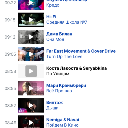
09:22
Кредо
Hi-Fi
09:15
Средняя Школа №7
Дима Билан
09:12
Она Моя
Far East Movement & Cover Drive
09:05
Turn Up The Love
Коста Лакоста & Seryabkina
08:58
По Улицам
Мари Краймбрери
08:55
Всё Прошло
Винтаж
08:52
Дыши
Nemiga & Navai
08:49
Пойдем В Кино