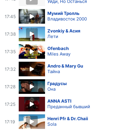
Уйди, Но Останься
Мумий Тролль
17:45
Владивосток 2000
Zvonkiy & Асия
17:38
Лети
Ofenbach
17:35
Miles Away
Andro & Mary Gu
17:32
Тайна
Градусы
17:28
Она
ANNA ASTI
17:25
Преданный бывший
Henri Pfr & Dr. Chaii
17:19
Sola