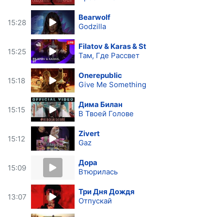
Bearwolf
15:28
Godzilla
Filatov & Karas & St
15:25
Там, Где Рассвет
Onerepublic
15:18
Give Me Something
Дима Билан
15:15
В Твоей Голове
Zivert
15:12
Gaz
Дора
15:09
Втюрилась
Три Дня Дождя
13:07
Отпускай