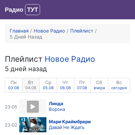
Радио
ТУТ
Вход
Главная
Новое Радио
Плейлист
5 Дней Назад
Плейлист
Новое Радио
5 дней назад
Пн
Вт
Ср
Чт
Пт
Сб
Вс
03.08
04.08
05.08
06.08
07.08
вчера
сегодня
Линда
23:05
Ворона
Мари Краймбрери
23:02
Давай Не Ждать