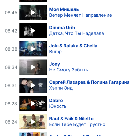
Моя Мишель
08:45
Ветер Меняет Направление
Dimma Urih
08:42
Детка, Что Ты Наделала
Joki & Raluka & Chella
08:38
Bump
Jony
08:34
Не Смогу Забыть
Сергей Лазарев & Полина Гагарина
08:31
Хэппи Энд
Dabro
08:28
Юность
Rauf & Faik & Niletto
08:24
Если Тебе Будет Грустно