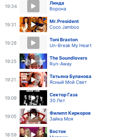
Линда
19:34
Ворона
Mr. President
19:31
Coco Jamboo
Toni Braxton
19:28
Un-Break My Heart
The Soundlovers
19:25
Run-Away
Татьяна Буланова
19:21
Ясный Мой Свет
Сектор Газа
19:09
30 Лет
Филипп Киркоров
19:05
Зайка Моя
Восток
18:59