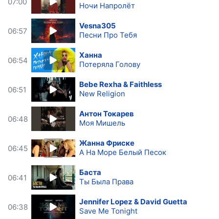
07:00
Ночи Напролёт
Vesna305
06:57
Песни Про Тебя
Ханна
06:54
Потеряла Голову
Bebe Rexha & Faithless
06:51
New Religion
Антон Токарев
06:48
Моя Мишель
Жанна Фриске
06:45
А На Море Белый Песок
Баста
06:41
Ты Была Права
Jennifer Lopez & David Guetta
06:38
Save Me Tonight