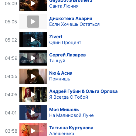
Gayazov$ Brother$
05:09
Санта Лючия
Дискотека Авария
05:05
Если Хочешь Остаться
Zivert
05:02
Один Процент
Сергей Лазарев
04:59
Танцуй
Nю & Асия
04:55
Помнишь
Андрей Губин & Ольга Орлова
04:05
Я Всегда С Тобой
Моя Мишель
04:01
На Малиновой Луне
Татьяна Куртукова
03:58
Алёшенька