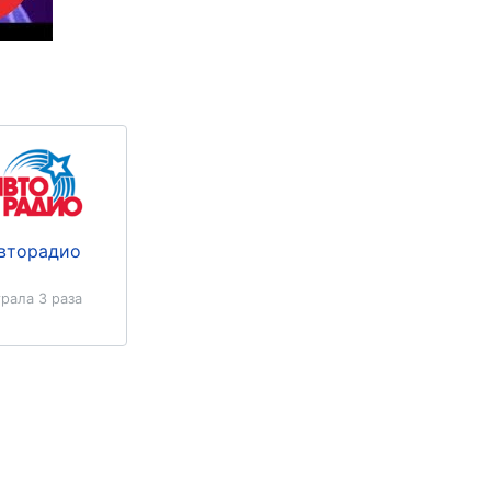
вторадио
рала 3 раза