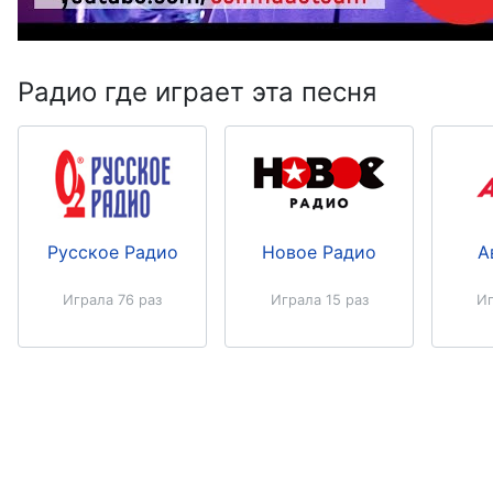
Радио где играет эта песня
Русское Радио
Новое Радио
А
Играла 76 раз
Играла 15 раз
Иг