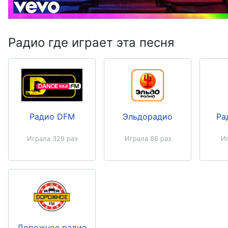
Радио где играет эта песня
Радио DFM
Эльдорадио
Ра
Играла 329 раз
Играла 86 раз
Иг
Дорожное радио