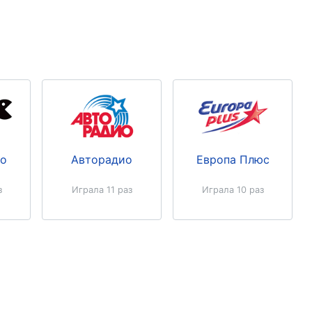
ио
Авторадио
Европа Плюс
з
Играла 11 раз
Играла 10 раз