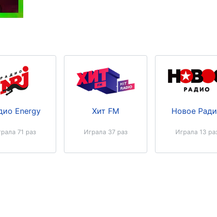
дио Energy
Хит FM
Новое Рад
рала 71 раз
Играла 37 раз
Играла 13 ра