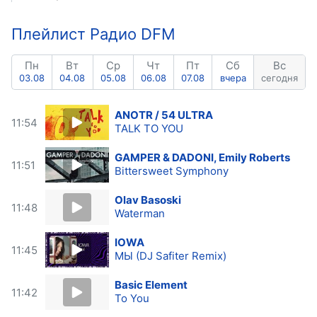
Плейлист Радио DFM
Пн
Вт
Ср
Чт
Пт
Сб
Вс
03.08
04.08
05.08
06.08
07.08
вчера
сегодня
ANOTR / 54 ULTRA
11:54
TALK TO YOU
GAMPER & DADONI, Emily Roberts
11:51
Bittersweet Symphony
Olav Basoski
11:48
Waterman
IOWA
11:45
МЫ (DJ Safiter Remix)
Basic Element
11:42
To You