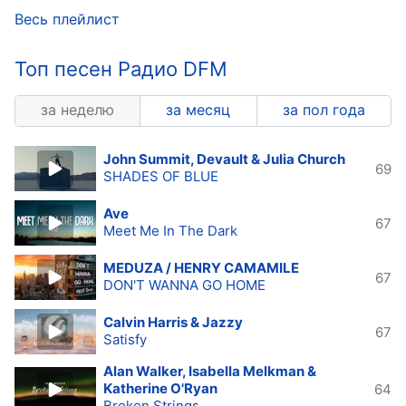
Весь плейлист
Топ песен Радио DFM
за неделю
за месяц
за пол года
John Summit, Devault & Julia Church
69
SHADES OF BLUE
Ave
67
Meet Me In The Dark
MEDUZA / HENRY CAMAMILE
67
DON'T WANNA GO HOME
Calvin Harris & Jazzy
67
Satisfy
Alan Walker, Isabella Melkman &
Katherine O'Ryan
64
Broken Strings