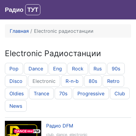
Радио
ТУТ
Вход
Главная
Electronic радиостанции
Electronic Радиостанции
Pop
Dance
Eng
Rock
Rus
90s
Disco
Electronic
R-n-b
80s
Retro
Oldies
Trance
70s
Progressive
Club
News
Радио DFM
club
,
dance
,
electronic