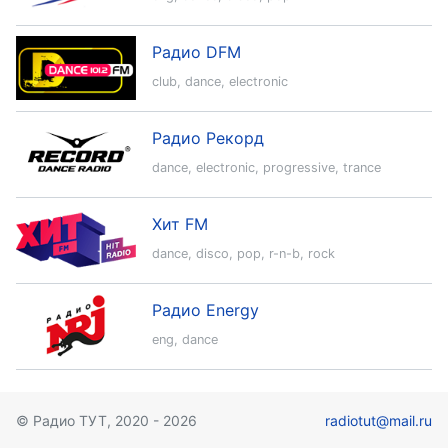
Радио DFM
club
,
dance
,
electronic
Радио Рекорд
dance
,
electronic
,
progressive
,
trance
Хит FM
dance
,
disco
,
pop
,
r-n-b
,
rock
Радио Energy
eng
,
dance
© Радио ТУТ, 2020 - 2026
radiotut@mail.ru