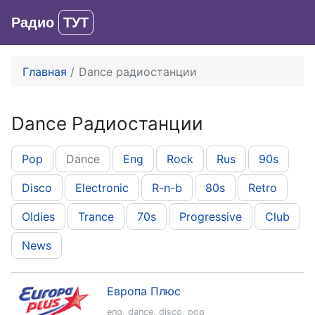
Радио
ТУТ
Вход
Главная
Dance радиостанции
Dance Радиостанции
Pop
Dance
Eng
Rock
Rus
90s
Disco
Electronic
R-n-b
80s
Retro
Oldies
Trance
70s
Progressive
Club
News
Европа Плюс
eng
,
dance
,
disco
,
pop