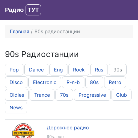
Радио
ТУТ
Вход
Главная
90s радиостанции
90s Радиостанции
Pop
Dance
Eng
Rock
Rus
90s
Disco
Electronic
R-n-b
80s
Retro
Oldies
Trance
70s
Progressive
Club
News
Дорожное радио
90s
,
pop