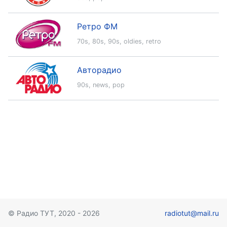
Ретро ФМ
70s
,
80s
,
90s
,
oldies
,
retro
Авторадио
90s
,
news
,
pop
© Радио ТУТ, 2020 - 2026
radiotut@mail.ru