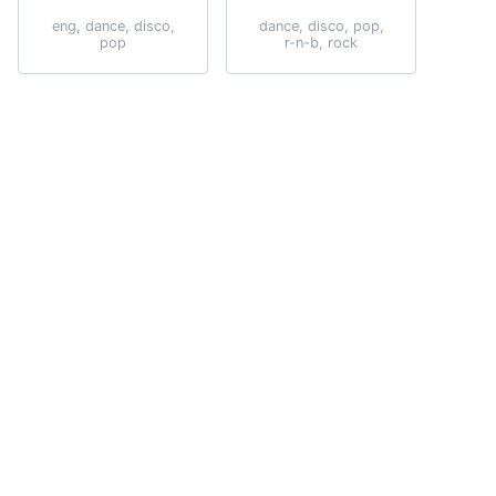
eng
,
dance
,
disco
,
dance
,
disco
,
pop
,
pop
r-n-b
,
rock