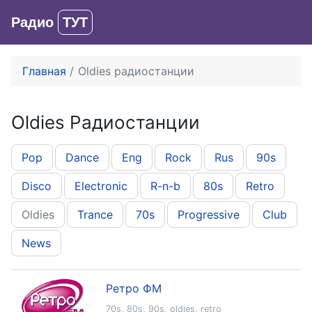
Радио
ТУТ
Вход
Главная
Oldies радиостанции
Oldies Радиостанции
Pop
Dance
Eng
Rock
Rus
90s
Disco
Electronic
R-n-b
80s
Retro
Oldies
Trance
70s
Progressive
Club
News
Ретро ФМ
70s
,
80s
,
90s
,
oldies
,
retro